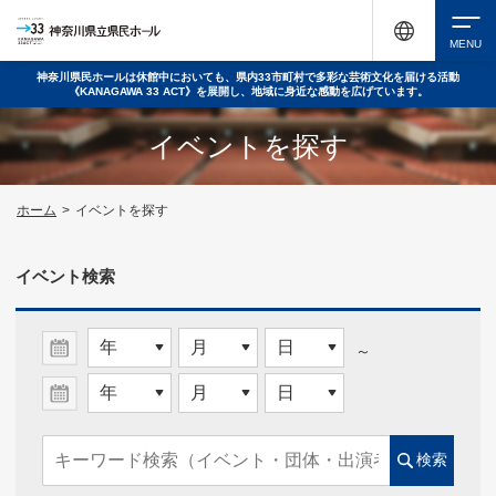
神奈川県民ホールは休館中においても、県内33市町村で多彩な芸術文化を届ける活動
《KANAGAWA 33 ACT》を展開し、地域に身近な感動を広げています。
検索
イベントを探す
チケット購入
ホーム
>
イベントを探す
イベント検索
イベントを探す
～
・ イベント一覧
・ イベントカレンダー
検索