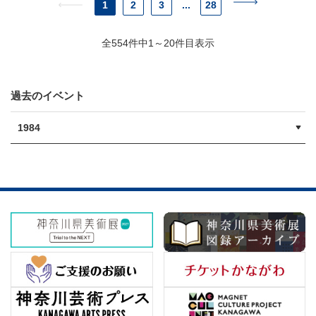
1
2
3
...
28
全554件中1～20件目表示
過去のイベント