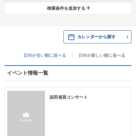
休館中の県民ホールについて
検索条件を追加する
・ 施設概要
神奈川県立県民ホールSNS
​​​​​​​​​​​​​神奈川県立県民ホール
・ パイプオルガン
カレンダーから探す
ギャラリーSNS
・ 神奈川県民ホールの取り組み
日付が古い順に並べる
日付が新しい順に並べる
イベント情報一覧
浜田省吾コンサート