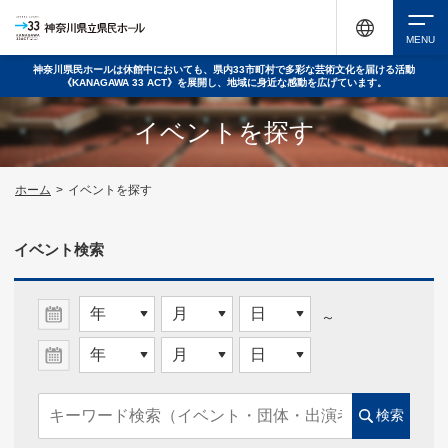
神奈川県民ホールは休館中においても、県内33市町村で多彩な芸術文化を届ける活動
《KANAGAWA 33 ACT》を展開し、地域に身近な感動を広げています。
検索
イベントを探す
チケット購入
ホーム
>
イベントを探す
イベント検索
イベントを探す
～
・ イベント一覧
・ イベントカレンダー
検索