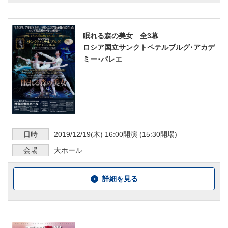
眠れる森の美女 全3幕
ロシア国立サンクトペテルブルグ･アカデ
ミー･バレエ
日時
2019/12/19
(木)
16:00
開演 (
15:30
開場)
会場
大ホール
詳細を見る