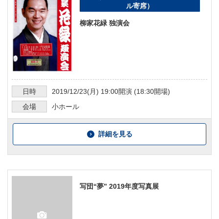
ル寄席）
柳家花緑 独演会
日時
2019/12/23
(月)
19:00
開演 (
18:30
開場)
会場
小ホール
詳細を見る
写団“夢” 2019年度写真展