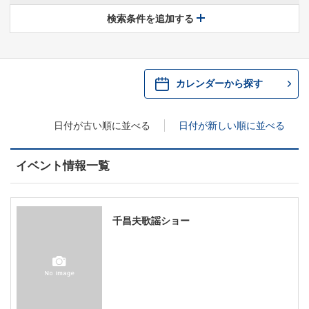
休館中の県民ホールについて
検索条件を追加する
・ 施設概要
神奈川県立県民ホールSNS
​​​​​​​​​​​​​神奈川県立県民ホール
・ パイプオルガン
カレンダーから探す
ギャラリーSNS
・ 神奈川県民ホールの取り組み
日付が古い順に並べる
日付が新しい順に並べる
イベント情報一覧
千昌夫歌謡ショー