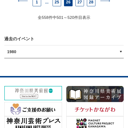
1
...
25
26
27
28
全558件中501～520件目表示
過去のイベント