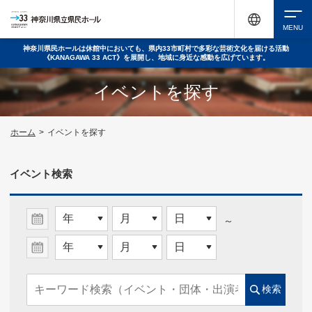
神奈川県民ホールは休館中においても、県内33市町村で多彩な芸術文化を届ける活動
《KANAGAWA 33 ACT》を展開し、地域に身近な感動を広げています。
検索
イベントを探す
チケット購入
ホーム
>
イベントを探す
イベント検索
イベントを探す
～
・ イベント一覧
・ イベントカレンダー
検索