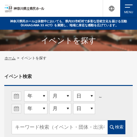
神奈川県民ホールは休館中においても、県内33市町村で多彩な芸術文化を届ける活動
《KANAGAWA 33 ACT》を展開し、地域に身近な感動を広げています。
検索
イベントを探す
チケット購入
ホーム
>
イベントを探す
イベント検索
イベントを探す
～
・ イベント一覧
・ イベントカレンダー
検索