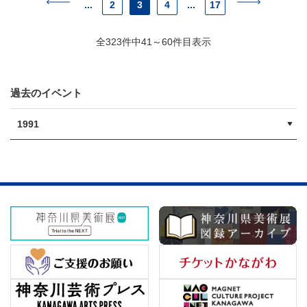
...
2
3
4
...
17
全323件中41～60件目表示
過去のイベント