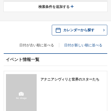
休館中の県民ホールについて
検索条件を追加する
・ 施設概要
神奈川県立県民ホールSNS
​​​​​​​​​​​​​神奈川県立県民ホール
・ パイプオルガン
カレンダーから探す
ギャラリーSNS
・ 神奈川県民ホールの取り組み
日付が古い順に並べる
日付が新しい順に並べる
イベント情報一覧
アナニアシヴィリと世界のスターたち