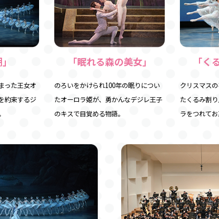
湖」
「眠れる森の美女」
「く
まった王女オ
のろいをかけられ100年の眠りについ
クリスマスの
を約束するジ
たオーロラ姫が、勇かんなデジレ王子
たくるみ割り
。
のキスで目覚める物語。
ラをつれてお