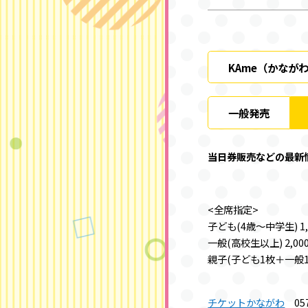
KAme（かなが
一般発売
当日券販売などの最新
<全席指定>
子ども(4歳～中学生) 1,
一般(高校生以上) 2,00
親子(子ども1枚＋一般1枚
チケットかながわ
057