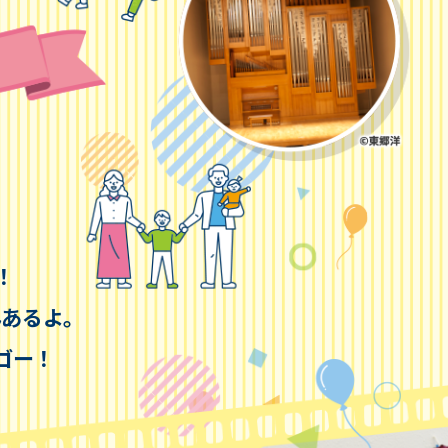
！
んあるよ。
ゴー！