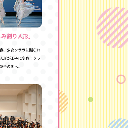
るみ割り人形」
夜、少女クララに贈られ
人形が王子に変身！クラ
菓子の国へ。