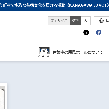
町村で多彩な芸術文化を届ける活動《KANAGAWA 33 A
文字サイズ
標準
大
L
休館中の県民ホールについて