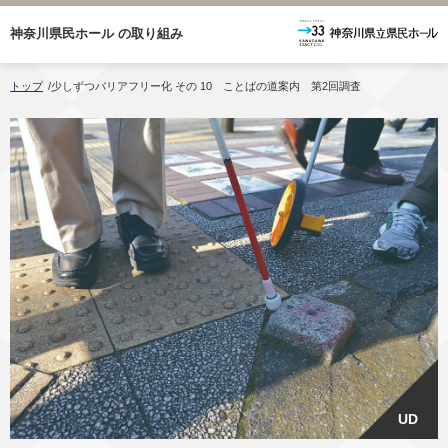
神奈川県民ホール
の取り組み
トップ
/
少しずつバリアフリー化 その 10 ことばの道案内 第2回調査
UD