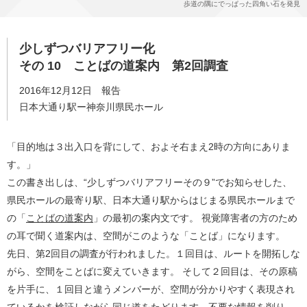
歩道の隅にでっぱった四角い石を発見
少しずつバリアフリー化
その 10 ことばの道案内 第2回調査
2016年12月12日 報告
日本大通り駅ー神奈川県民ホール
「目的地は３出入口を背にして、およそ右まえ2時の方向にありま
す。」
この書き出しは、“少しずつバリアフリーその９”でお知らせした、
県民ホールの最寄り駅、日本大通り駅からはじまる県民ホールまで
の「
ことばの道案内
」の最初の案内文です。 視覚障害者の方のため
の耳で聞く道案内は、空間がこのような「ことば」になります。
先日、第2回目の調査が行われました。１回目は、ルートを開拓しな
がら、空間をことばに変えていきます。 そして２回目は、その原稿
を片手に、１回目と違うメンバーが、空間が分かりやすく表現され