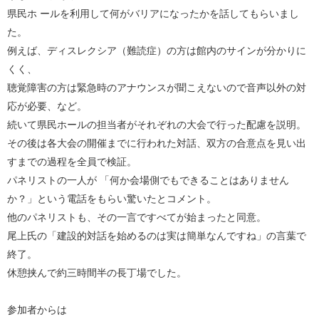
県民ホ ールを利用して何がバリアになったかを話してもらいまし
た。
例えば、ディスレクシア（難読症）の方は館内のサインが分かりに
くく、
聴覚障害の方は緊急時のアナウンスが聞こえないので音声以外の対
応が必要、など。
続いて県民ホールの担当者がそれぞれの大会で行った配慮を説明。
その後は各大会の開催までに行われた対話、双方の合意点を見い出
すまでの過程を全員で検証。
パネリストの一人が 「何か会場側でもできることはありません
か？」という電話をもらい驚いたとコメント。
他のパネリストも、その一言ですべてが始まったと同意。
尾上氏の「建設的対話を始めるのは実は簡単なんですね」の言葉で
終了。
休憩挟んで約三時間半の長丁場でした。
参加者からは