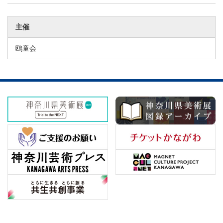
主催
鴎童会