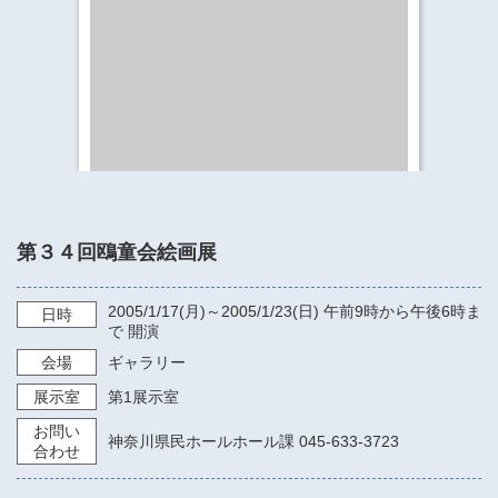
​​​​​​​​​​​​​神奈川県立県民ホール
・ パイプオルガン
ギャラリーSNS
・ 神奈川県民ホールの取り組み
第３４回鴎童会絵画展
2005/1/17
(月)～
2005/1/23
(日)
午前9時から午後6時ま
日時
で
開演
会場
ギャラリー
展示室
第1展示室
お問い
神奈川県民ホールホール課 045-633-3723
合わせ