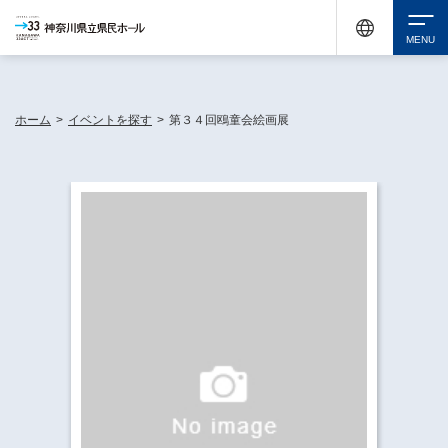
神奈川県民ホールは休館中においても、県内33市町村で多彩な芸術文化を届ける活動
《KANAGAWA 33 ACT》を展開し、地域に身近な感動を広げています。
検索
ホーム
>
イベントを探す
>
第３４回鴎童会絵画展
チケット購入
イベントを探す
・ イベント一覧
休館中の県民ホールについて
・ イベントカレンダー
・ 施設概要
神奈川県立県民ホールSNS