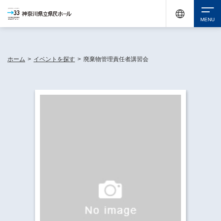
神奈川県民ホールは休館中においても、県内33市町村で多彩な芸術文化を届ける活動
《KANAGAWA 33 ACT》を展開し、地域に身近な感動を広げています。
検索
ホーム
>
イベントを探す
>
廃棄物管理責任者講習会
チケット購入
イベントを探す
・ イベント一覧
休館中の県民ホールについて
・ イベントカレンダー
・ 施設概要
神奈川県立県民ホールSNS