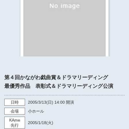
​​​​​​​​​​​​​神奈川県立県民ホール
・ パイプオルガン
ギャラリーSNS
・ 神奈川県民ホールの取り組み
第４回かながわ戯曲賞＆ドラマリーディング
最優秀作品 表彰式＆ドラマリーディング公演
日時
2005/3/13
(日)
14:00
開演
会場
小ホール
KAme
2005/1/18
(火)
先行