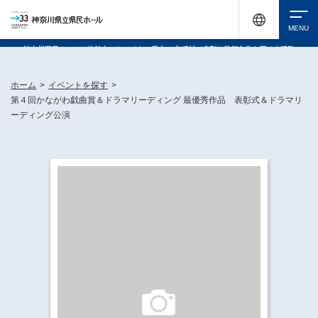
神奈川県民ホールは休館中においても、県内33市町村で多彩な芸術文化を届ける活動
《KANAGAWA 33 ACT》を展開し、地域に身近な感動を広げています。
検索
ホーム
>
イベントを探す
>
第４回かながわ戯曲賞＆ドラマリーディング 最優秀作品 表彰式＆ドラマリ
ーディング公演
チケット購入
イベントを探す
・ イベント一覧
休館中の県民ホールについて
・ イベントカレンダー
・ 施設概要
神奈川県立県民ホールSNS