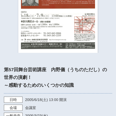
​​​​​​​​​​​​​神奈川県立県民ホール
・ パイプオルガン
ギャラリーSNS
・ 神奈川県民ホールの取り組み
第57回舞台芸術講座 内野儀（うちのただし）の
世界の演劇！
～感動するためのいくつかの知識
日時
2005/6/18
(土)
13:00
開演
会場
会議室
一般発売
2005/3/23
(水)