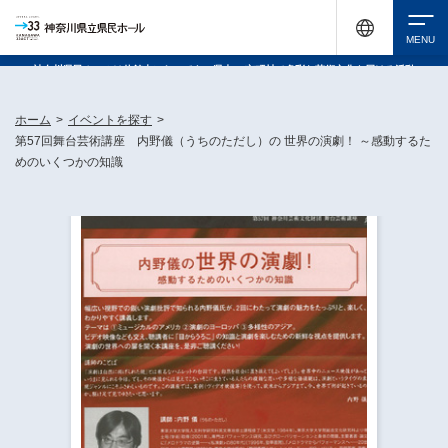
神奈川県民ホールは休館中においても、県内33市町村で多彩な芸術文化を届ける活動
《KANAGAWA 33 ACT》を展開し、地域に身近な感動を広げています。
検索
ホーム
>
イベントを探す
>
第57回舞台芸術講座 内野儀（うちのただし）の 世界の演劇！ ～感動するた
めのいくつかの知識
チケット購入
イベントを探す
・ イベント一覧
休館中の県民ホールについて
・ イベントカレンダー
・ 施設概要
神奈川県立県民ホールSNS