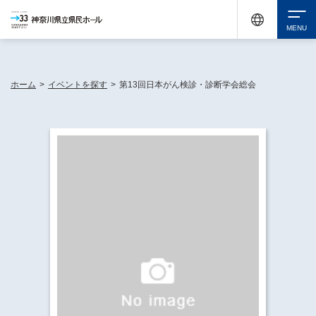
神奈川県民ホールは休館中においても、県内33市町村で多彩な芸術文化を届ける活動
《KANAGAWA 33 ACT》を展開し、地域に身近な感動を広げています。
検索
ホーム
>
イベントを探す
>
第13回日本がん検診・診断学会総会
チケット購入
イベントを探す
・ イベント一覧
休館中の県民ホールについて
・ イベントカレンダー
・ 施設概要
神奈川県立県民ホールSNS