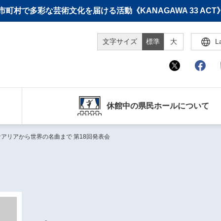
町村で多彩な芸術文化を届ける活動《KANAGAWA 33 A
文字サイズ
標準
大
L
休館中の県民ホールについて
なアリアから世界の名曲まで 第18回発表会