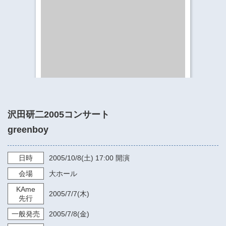
​​​​​​​​​​​​​神奈川県立県民ホール
・ パイプオルガン
ギャラリーSNS
・ 神奈川県民ホールの取り組み
沢田研二2005コンサート
greenboy
日時
2005/10/8
(土)
17:00
開演
会場
大ホール
KAme
2005/7/7
(木)
先行
一般発売
2005/7/8
(金)