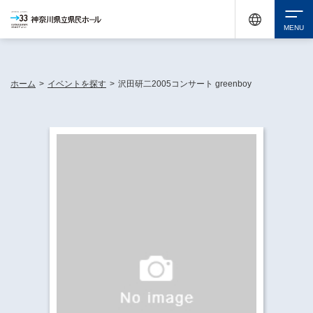
神奈川県民ホールは休館中においても、県内33市町村で多彩な芸術文化を届ける活動
《KANAGAWA 33 ACT》を展開し、地域に身近な感動を広げています。
検索
ホーム
>
イベントを探す
>
沢田研二2005コンサート greenboy
チケット購入
イベントを探す
・ イベント一覧
休館中の県民ホールについて
・ イベントカレンダー
・ 施設概要
神奈川県立県民ホールSNS