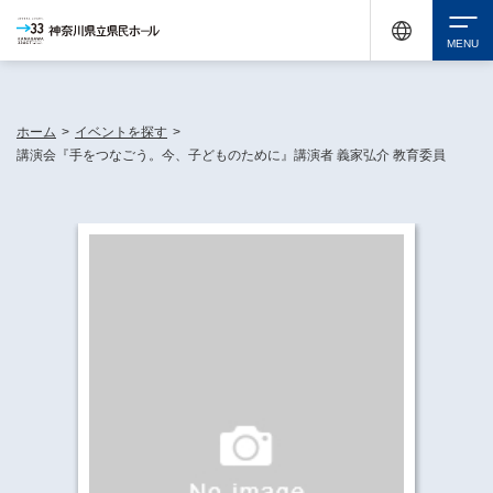
神奈川県民ホールは休館中においても、県内33市町村で多彩な芸術文化を届ける活動
《KANAGAWA 33 ACT》を展開し、地域に身近な感動を広げています。
検索
ホーム
>
イベントを探す
>
講演会『手をつなごう。今、子どものために』講演者 義家弘介 教育委員
チケット購入
イベントを探す
・ イベント一覧
休館中の県民ホールについて
・ イベントカレンダー
・ 施設概要
神奈川県立県民ホールSNS