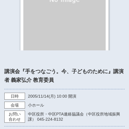
​​​​​​​​​​​​​神奈川県立県民ホール
・ パイプオルガン
ギャラリーSNS
・ 神奈川県民ホールの取り組み
講演会『手をつなごう。今、子どものために』講演
者 義家弘介 教育委員
日時
2005/11/14
(月)
10:00
開演
会場
小ホール
お問い
中区役所・中区PTA連絡協議会（中区役所地域振興
合わせ
課） 045-224-8132