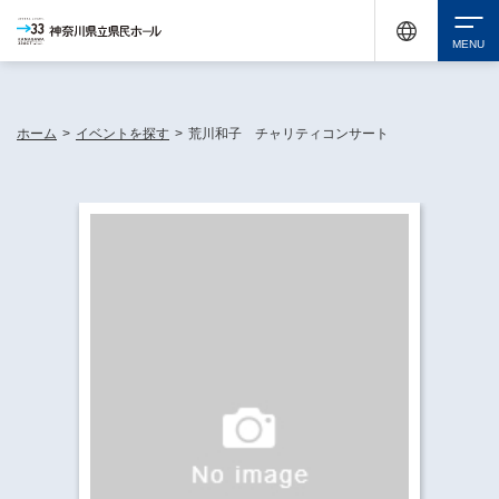
神奈川県民ホールは休館中においても、県内33市町村で多彩な芸術文化を届ける活動
《KANAGAWA 33 ACT》を展開し、地域に身近な感動を広げています。
検索
ホーム
>
イベントを探す
>
荒川和子 チャリティコンサート
チケット購入
イベントを探す
・ イベント一覧
休館中の県民ホールについて
・ イベントカレンダー
・ 施設概要
神奈川県立県民ホールSNS