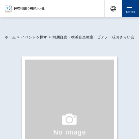
神奈川県民ホールは休館中においても、県内33市町村で多彩な芸術文化を届ける活動
《KANAGAWA 33 ACT》を展開し、地域に身近な感動を広げています。
検索
ホーム
>
イベントを探す
>
桐朋鎌倉・横浜音楽教室 ピアノ・弦おさらい会
チケット購入
イベントを探す
・ イベント一覧
休館中の県民ホールについて
・ イベントカレンダー
・ 施設概要
神奈川県立県民ホールSNS