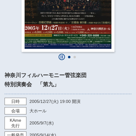
​​​​​​​​​​​​​神奈川県立県民ホール
・ パイプオルガン
ギャラリーSNS
・ 神奈川県民ホールの取り組み
神奈川フィルハーモニー管弦楽団
特別演奏会 「第九」
日時
2005/12/27
(火)
19:00
開演
会場
大ホール
KAme
2005/9/7
(水)
先行
一般発売
2005/9/14
(水)