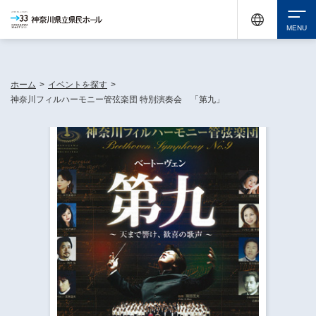
神奈川県民ホールは休館中においても、県内33市町村で多彩な芸術文化を届ける活動
《KANAGAWA 33 ACT》を展開し、地域に身近な感動を広げています。
検索
ホーム
>
イベントを探す
>
神奈川フィルハーモニー管弦楽団 特別演奏会 「第九」
チケット購入
イベントを探す
・ イベント一覧
休館中の県民ホールについて
・ イベントカレンダー
・ 施設概要
神奈川県立県民ホールSNS