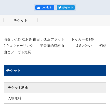
チケット
演奏：小野 なおみ 曲目：G.ムファット トッカータ1番
J.P.スウェーリンク 半音階的幻想曲 J.S.バッハ 幻想
曲とフーガト短調
チケット
チケット料金
入場無料