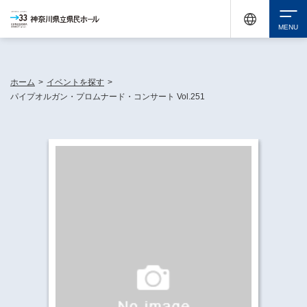
神奈川県民ホールは休館中においても、県内33市町村で多彩な芸術文化を届ける活動
《KANAGAWA 33 ACT》を展開し、地域に身近な感動を広げています。
検索
ホーム
>
イベントを探す
>
パイプオルガン・プロムナード・コンサート Vol.251
チケット購入
イベントを探す
・ イベント一覧
休館中の県民ホールについて
・ イベントカレンダー
・ 施設概要
神奈川県立県民ホールSNS