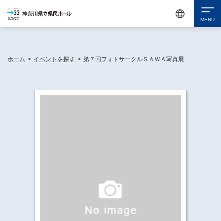
神奈川県民ホールは休館中においても、県内33市町村で多彩な芸術文化を届ける活動
《KANAGAWA 33 ACT》を展開し、地域に身近な感動を広げています。
検索
ホーム
>
イベントを探す
>
第７回フォトサークルＳＡＷＡ写真展
チケット購入
イベントを探す
・ イベント一覧
休館中の県民ホールについて
・ イベントカレンダー
・ 施設概要
神奈川県立県民ホールSNS