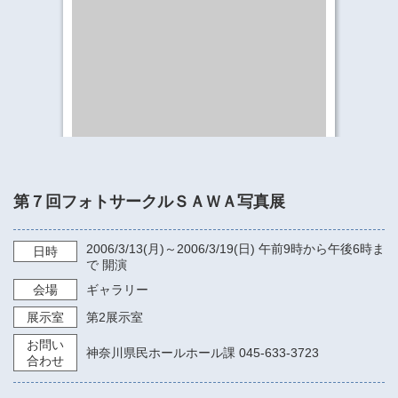
​​​​​​​​​​​​​神奈川県立県民ホール
・ パイプオルガン
ギャラリーSNS
・ 神奈川県民ホールの取り組み
第７回フォトサークルＳＡＷＡ写真展
2006/3/13
(月)～
2006/3/19
(日)
午前9時から午後6時ま
日時
で
開演
会場
ギャラリー
展示室
第2展示室
お問い
神奈川県民ホールホール課 045-633-3723
合わせ