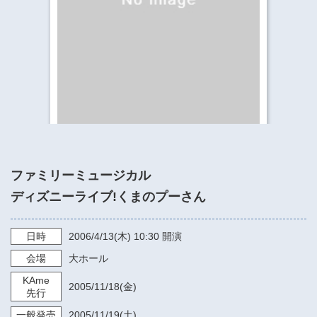
​​​​​​​​​​​​​神奈川県立県民ホール
・ パイプオルガン
ギャラリーSNS
・ 神奈川県民ホールの取り組み
ファミリーミュージカル
ディズニーライブ!くまのプーさん
日時
2006/4/13
(木)
10:30
開演
会場
大ホール
KAme
2005/11/18
(金)
先行
一般発売
2005/11/19
(土)