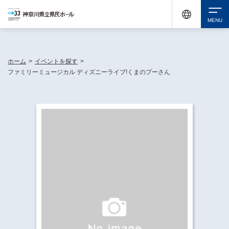
神奈川県民ホールは休館中においても、県内33市町村で多彩な芸術文化を届ける活動
《KANAGAWA 33 ACT》を展開し、地域に身近な感動を広げています。
検索
ホーム
>
イベントを探す
>
ファミリーミュージカル ディズニーライブ!くまのプーさん
チケット購入
イベントを探す
・ イベント一覧
休館中の県民ホールについて
・ イベントカレンダー
・ 施設概要
神奈川県立県民ホールSNS