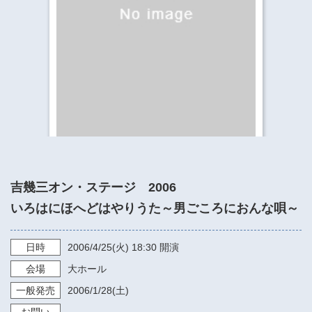
​​​​​​​​​​​​​神奈川県立県民ホール
・ パイプオルガン
ギャラリーSNS
・ 神奈川県民ホールの取り組み
吉幾三オン・ステージ 2006
いろはにほへどはやりうた～男ごころにおんな唄～
日時
2006/4/25
(火)
18:30
開演
会場
大ホール
一般発売
2006/1/28
(土)