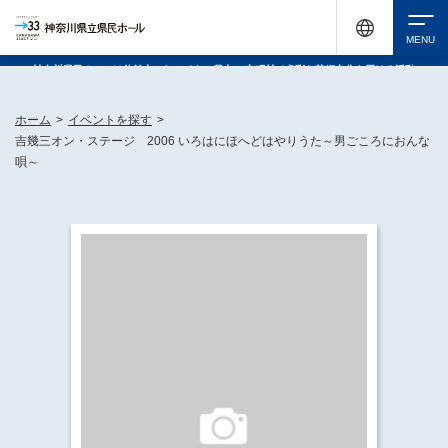
神奈川県民ホールは休館中においても、県内33市町村で多彩な芸術文化を届ける活動
《KANAGAWA 33 ACT》を展開し、地域に身近な感動を広げています。
検索
ホーム
>
イベントを探す
>
吉幾三オン・ステージ 2006 いろはにほへどはやりうた～男ごころにおんな
唄～
チケット購入
イベントを探す
・ イベント一覧
休館中の県民ホールについて
・ イベントカレンダー
・ 施設概要
神奈川県立県民ホールSNS