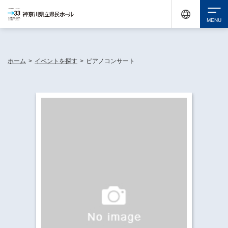
神奈川県民ホールは休館中においても、県内33市町村で多彩な芸術文化を届ける活動
《KANAGAWA 33 ACT》を展開し、地域に身近な感動を広げています。
検索
ホーム
>
イベントを探す
>
ピアノコンサート
チケット購入
イベントを探す
・ イベント一覧
休館中の県民ホールについて
・ イベントカレンダー
・ 施設概要
神奈川県立県民ホールSNS