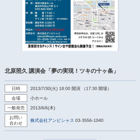
​​​​​​​​​​​​​神奈川県立県民ホール
・ パイプオルガン
ギャラリーSNS
・ 神奈川県民ホールの取り組み
北原照久 講演会「夢の実現！ツキの十ヶ条」
日時
2013/7/30
(火)
18:00
開演 （17:30 開場）
会場
小ホール
一般発売
2013/6/6
(木)
お問い
株式会社アンビシャス
03-3556-1040
合わせ