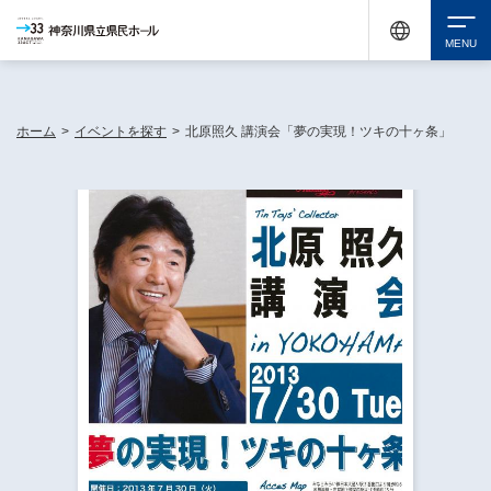
神奈川県民ホールは休館中においても、県内33市町村で多彩な芸術文化を届ける活動
《KANAGAWA 33 ACT》を展開し、地域に身近な感動を広げています。
検索
ホーム
>
イベントを探す
>
北原照久 講演会「夢の実現！ツキの十ヶ条」
チケット購入
イベントを探す
・ イベント一覧
休館中の県民ホールについて
・ イベントカレンダー
・ 施設概要
神奈川県立県民ホールSNS