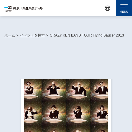
神奈川県民ホールは休館中においても、県内33市町村で多彩な芸術文化を届ける活動
《KANAGAWA 33 ACT》を展開し、地域に身近な感動を広げています。
検索
ホーム
>
イベントを探す
>
CRAZY KEN BAND TOUR Flying Saucer 2013
チケット購入
イベントを探す
・ イベント一覧
休館中の県民ホールについて
・ イベントカレンダー
・ 施設概要
神奈川県立県民ホールSNS