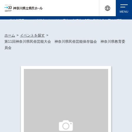
神奈川県民ホールは休館中においても、県内33市町村で多彩な芸術文化を届ける活動
《KANAGAWA 33 ACT》を展開し、地域に身近な感動を広げています。
検索
ホーム
>
イベントを探す
>
第11回神奈川県民俗芸能大会 神奈川県民俗芸能保存協会 神奈川県教育委
員会
チケット購入
イベントを探す
・ イベント一覧
休館中の県民ホールについて
・ イベントカレンダー
・ 施設概要
神奈川県立県民ホールSNS