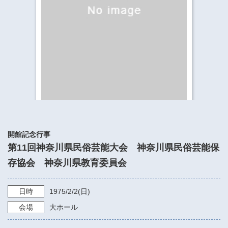
​​​​​​​​​​​​​神奈川県立県民ホール
・ パイプオルガン
ギャラリーSNS
・ 神奈川県民ホールの取り組み
開館記念行事
第11回神奈川県民俗芸能大会 神奈川県民俗芸能保
存協会 神奈川県教育委員会
日時
1975/2/2
(日)
会場
大ホール