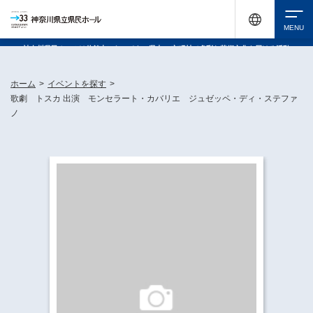
神奈川県民ホールは休館中においても、県内33市町村で多彩な芸術文化を届ける活動
《KANAGAWA 33 ACT》を展開し、地域に身近な感動を広げています。
検索
ホーム
>
イベントを探す
>
歌劇 トスカ 出演 モンセラート・カバリエ ジュゼッペ・ディ・ステファ
ノ
チケット購入
イベントを探す
・ イベント一覧
休館中の県民ホールについて
・ イベントカレンダー
・ 施設概要
神奈川県立県民ホールSNS