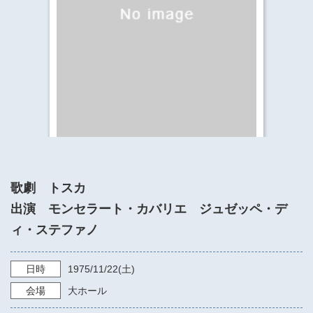
​​​​​​​​​​​​​神奈川県立県民ホール
・ パイプオルガン
ギャラリーSNS
・ 神奈川県民ホールの取り組み
歌劇 トスカ
出演 モンセラート・カバリエ ジュゼッペ・デ
ィ・ステファノ
日時
1975/11/22
(土)
会場
大ホール