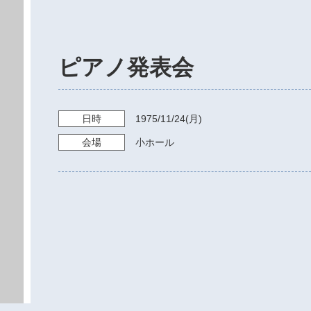
ピアノ発表会
日時
1975/11/24
(月)
会場
小ホール