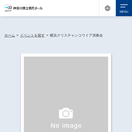
神奈川県民ホールは休館中においても、県内33市町村で多彩な芸術文化を届ける活動
《KANAGAWA 33 ACT》を展開し、地域に身近な感動を広げています。
検索
ホーム
>
イベントを探す
>
横浜クリスチャンコワイア演奏会
チケット購入
イベントを探す
・ イベント一覧
休館中の県民ホールについて
・ イベントカレンダー
・ 施設概要
神奈川県立県民ホールSNS