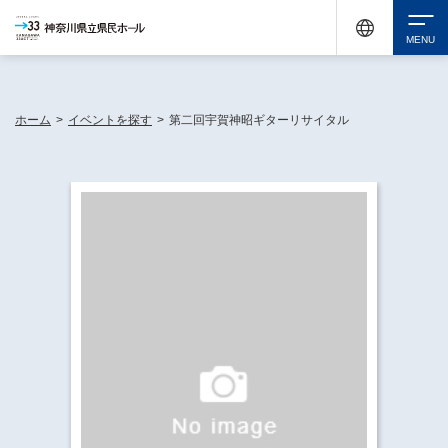
神奈川県民ホールは休館中においても、県内33市町村で多彩な芸術文化を届ける活動
《KANAGAWA 33 ACT》を展開し、地域に身近な感動を広げています。
検索
ホーム
>
イベントを探す
>
第二回宇賀神昭ギターリサイタル
チケット購入
イベントを探す
・ イベント一覧
休館中の県民ホールについて
・ イベントカレンダー
・ 施設概要
神奈川県立県民ホールSNS