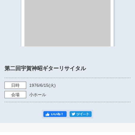
​​​​​​​​​​​​​神奈川県立県民ホール
・ パイプオルガン
ギャラリーSNS
・ 神奈川県民ホールの取り組み
第二回宇賀神昭ギターリサイタル
日時
1976/6/15
(火)
会場
小ホール