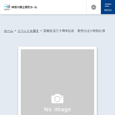
神奈川県民ホールは休館中においても、県内33市町村で多彩な芸術文化を届ける活動
《KANAGAWA 33 ACT》を展開し、地域に身近な感動を広げています。
検索
ホーム
>
イベントを探す
>
芸能生活三十周年記念 美空ひばり特別公演
チケット購入
イベントを探す
・ イベント一覧
休館中の県民ホールについて
・ イベントカレンダー
・ 施設概要
神奈川県立県民ホールSNS