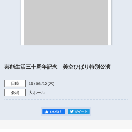
​​​​​​​​​​​​​神奈川県立県民ホール
・ パイプオルガン
ギャラリーSNS
・ 神奈川県民ホールの取り組み
芸能生活三十周年記念 美空ひばり特別公演
日時
1976/8/12
(木)
会場
大ホール