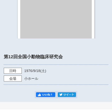
​​​​​​​​​​​​​神奈川県立県民ホール
・ パイプオルガン
ギャラリーSNS
・ 神奈川県民ホールの取り組み
第12回全国小動物臨床研究会
日時
1976/9/18
(土)
会場
小ホール