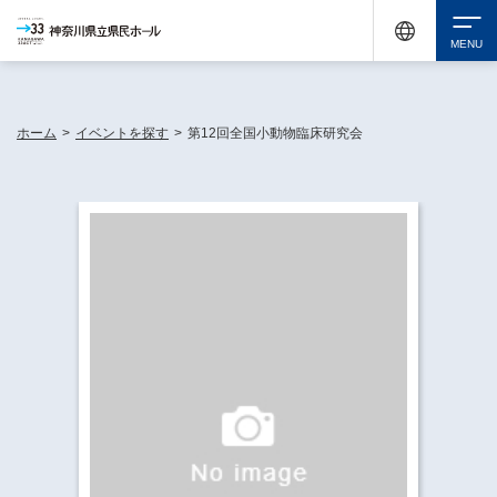
神奈川県民ホールは休館中においても、県内33市町村で多彩な芸術文化を届ける活動
《KANAGAWA 33 ACT》を展開し、地域に身近な感動を広げています。
検索
ホーム
>
イベントを探す
>
第12回全国小動物臨床研究会
チケット購入
イベントを探す
・ イベント一覧
休館中の県民ホールについて
・ イベントカレンダー
・ 施設概要
神奈川県立県民ホールSNS