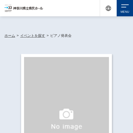
神奈川県民ホールは休館中においても、県内33市町村で多彩な芸術文化を届ける活動
《KANAGAWA 33 ACT》を展開し、地域に身近な感動を広げています。
検索
ホーム
>
イベントを探す
>
ピアノ発表会
チケット購入
イベントを探す
・ イベント一覧
休館中の県民ホールについて
・ イベントカレンダー
・ 施設概要
神奈川県立県民ホールSNS