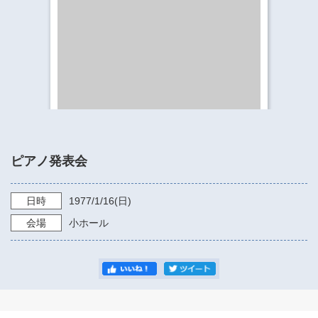
​​​​​​​​​​​​​神奈川県立県民ホール
・ パイプオルガン
ギャラリーSNS
・ 神奈川県民ホールの取り組み
ピアノ発表会
日時
1977/1/16
(日)
会場
小ホール