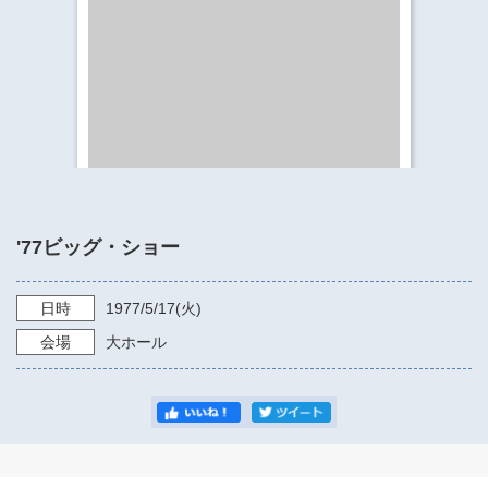
​​​​​​​​​​​​​神奈川県立県民ホール
・ パイプオルガン
ギャラリーSNS
・ 神奈川県民ホールの取り組み
'77ビッグ・ショー
日時
1977/5/17
(火)
会場
大ホール