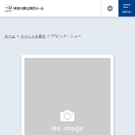
神奈川県民ホールは休館中においても、県内33市町村で多彩な芸術文化を届ける活動
《KANAGAWA 33 ACT》を展開し、地域に身近な感動を広げています。
検索
ホーム
>
イベントを探す
>
'77ビッグ・ショー
チケット購入
イベントを探す
・ イベント一覧
休館中の県民ホールについて
・ イベントカレンダー
・ 施設概要
神奈川県立県民ホールSNS