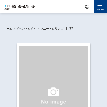
神奈川県民ホールは休館中においても、県内33市町村で多彩な芸術文化を届ける活動
《KANAGAWA 33 ACT》を展開し、地域に身近な感動を広げています。
検索
ホーム
>
イベントを探す
>
ソニー・ロリンズ in '77
チケット購入
イベントを探す
・ イベント一覧
休館中の県民ホールについて
・ イベントカレンダー
・ 施設概要
神奈川県立県民ホールSNS