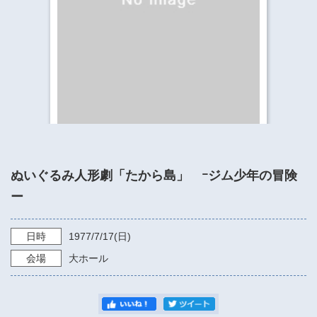
​​​​​​​​​​​​​神奈川県立県民ホール
・ パイプオルガン
ギャラリーSNS
・ 神奈川県民ホールの取り組み
ぬいぐるみ人形劇「たから島」 ｰジム少年の冒険
ー
日時
1977/7/17
(日)
会場
大ホール