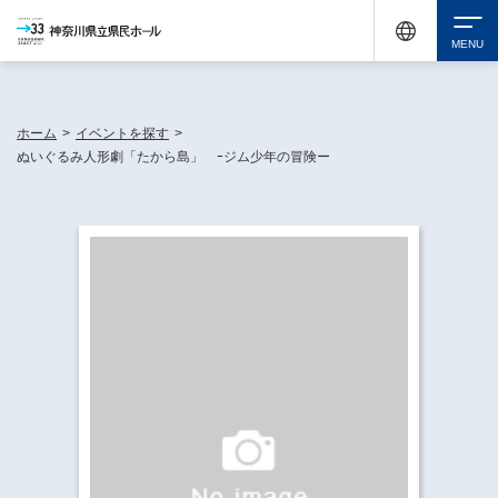
神奈川県民ホールは休館中においても、県内33市町村で多彩な芸術文化を届ける活動
《KANAGAWA 33 ACT》を展開し、地域に身近な感動を広げています。
検索
ホーム
>
イベントを探す
>
ぬいぐるみ人形劇「たから島」 ｰジム少年の冒険ー
チケット購入
イベントを探す
・ イベント一覧
休館中の県民ホールについて
・ イベントカレンダー
・ 施設概要
神奈川県立県民ホールSNS