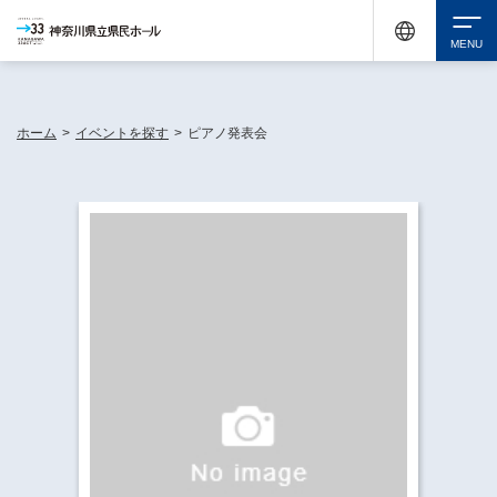
神奈川県民ホールは休館中においても、県内33市町村で多彩な芸術文化を届ける活動
《KANAGAWA 33 ACT》を展開し、地域に身近な感動を広げています。
検索
ホーム
>
イベントを探す
>
ピアノ発表会
チケット購入
イベントを探す
・ イベント一覧
休館中の県民ホールについて
・ イベントカレンダー
・ 施設概要
神奈川県立県民ホールSNS