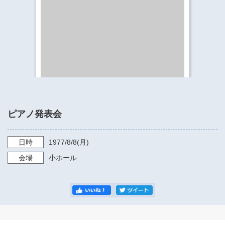
​​​​​​​​​​​​​神奈川県立県民ホール
・ パイプオルガン
ギャラリーSNS
・ 神奈川県民ホールの取り組み
ピアノ発表会
日時
1977/8/8
(月)
会場
小ホール