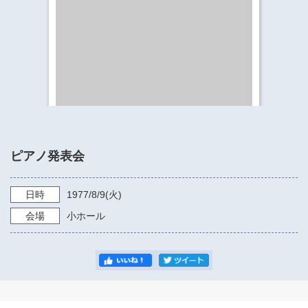
​​​​​​​​​​​​​神奈川県立県民ホール
・ パイプオルガン
ギャラリーSNS
・ 神奈川県民ホールの取り組み
ピアノ発表会
日時
1977/8/9
(火)
会場
小ホール