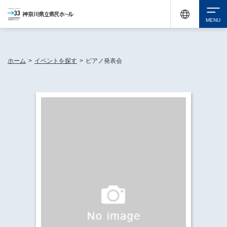
神奈川県民ホールは休館中においても、県内33市町村で多彩な芸術文化を届ける活動
《KANAGAWA 33 ACT》を展開し、地域に身近な感動を広げています。
検索
ホーム
>
イベントを探す
>
ピアノ発表会
チケット購入
イベントを探す
・ イベント一覧
休館中の県民ホールについて
・ イベントカレンダー
・ 施設概要
神奈川県立県民ホールSNS