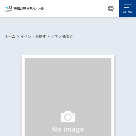
神奈川県民ホールは休館中においても、県内33市町村で多彩な芸術文化を届ける活動
《KANAGAWA 33 ACT》を展開し、地域に身近な感動を広げています。
検索
ホーム
>
イベントを探す
>
ピアノ発表会
チケット購入
イベントを探す
・ イベント一覧
休館中の県民ホールについて
・ イベントカレンダー
・ 施設概要
神奈川県立県民ホールSNS