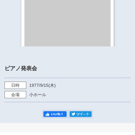
​​​​​​​​​​​​​神奈川県立県民ホール
・ パイプオルガン
ギャラリーSNS
・ 神奈川県民ホールの取り組み
ピアノ発表会
日時
1977/9/15
(木)
会場
小ホール