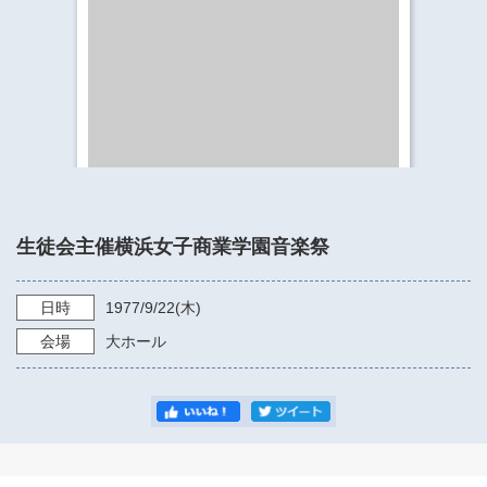
​​​​​​​​​​​​​神奈川県立県民ホール
・ パイプオルガン
ギャラリーSNS
・ 神奈川県民ホールの取り組み
生徒会主催横浜女子商業学園音楽祭
日時
1977/9/22
(木)
会場
大ホール