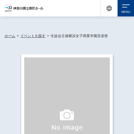
神奈川県民ホールは休館中においても、県内33市町村で多彩な芸術文化を届ける活動
《KANAGAWA 33 ACT》を展開し、地域に身近な感動を広げています。
検索
ホーム
>
イベントを探す
>
生徒会主催横浜女子商業学園音楽祭
チケット購入
イベントを探す
・ イベント一覧
休館中の県民ホールについて
・ イベントカレンダー
・ 施設概要
神奈川県立県民ホールSNS