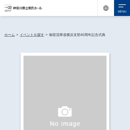
神奈川県民ホールは休館中においても、県内33市町村で多彩な芸術文化を届ける活動
《KANAGAWA 33 ACT》を展開し、地域に身近な感動を広げています。
検索
ホーム
>
イベントを探す
>
御室流華道横浜支部40周年記念式典
チケット購入
イベントを探す
・ イベント一覧
休館中の県民ホールについて
・ イベントカレンダー
・ 施設概要
神奈川県立県民ホールSNS