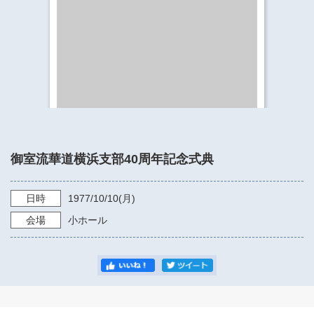
​​​​​​​​​​​​​神奈川県立県民ホール
・ パイプオルガン
ギャラリーSNS
・ 神奈川県民ホールの取り組み
御室流華道横浜支部40周年記念式典
日時
1977/10/10
(月)
会場
小ホール