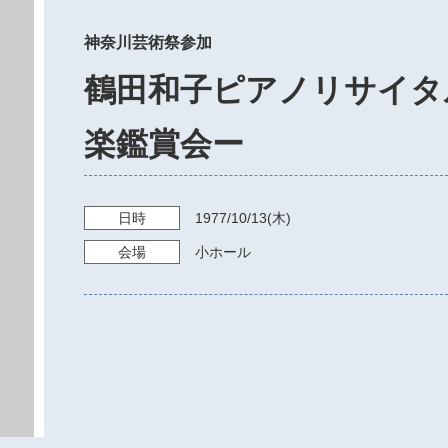
神奈川芸術祭参加
鶴田和子ピアノリサイタ
楽鑑賞会ー
日時
1977/10/13
(木)
会場
小ホール