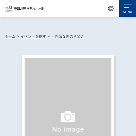
神奈川県民ホールは休館中においても、県内33市町村で多彩な芸術文化を届ける活動
《KANAGAWA 33 ACT》を展開し、地域に身近な感動を広げています。
検索
ホーム
>
イベントを探す
>
不思議な国の音楽会
チケット購入
イベントを探す
・ イベント一覧
休館中の県民ホールについて
・ イベントカレンダー
・ 施設概要
神奈川県立県民ホールSNS