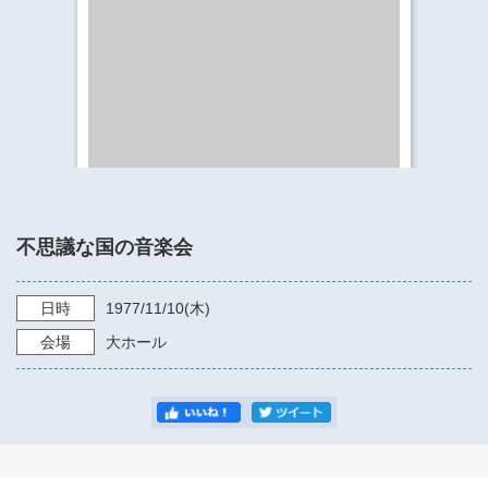
​​​​​​​​​​​​​神奈川県立県民ホール
・ パイプオルガン
ギャラリーSNS
・ 神奈川県民ホールの取り組み
不思議な国の音楽会
日時
1977/11/10
(木)
会場
大ホール