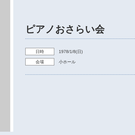
ピアノおさらい会
日時
1978/1/8
(日)
会場
小ホール