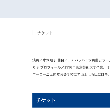
チケット
演奏／水木順子 曲目／J.S. バッハ：
６８ プロフィール／1996年東京芸術大学卒業。
ブーローニュ国立音楽学校にて山上はる氏に師事。
チケット