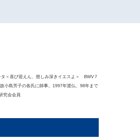
喜び迎えん、慈しみ深きイエスよ＞ BWV７
小島芳子の各氏に師事。1997年渡仏、98年まで
研究会会員