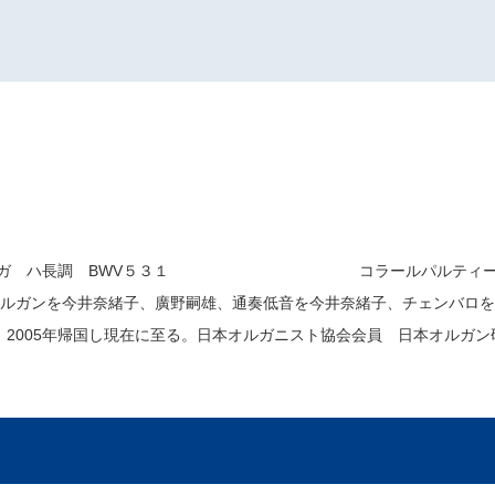
前奏曲とフーガ ハ長調 BWV５３１ コラールパルティータ＜
オルガンを今井奈緒子、廣野嗣雄、通奏低音を今井奈緒子、チェンバロを故
2005年帰国し現在に至る。日本オルガニスト協会会員 日本オルガン