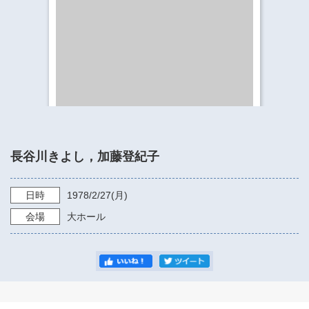
​​​​​​​​​​​​​神奈川県立県民ホール
・ パイプオルガン
ギャラリーSNS
・ 神奈川県民ホールの取り組み
長谷川きよし，加藤登紀子
日時
1978/2/27
(月)
会場
大ホール