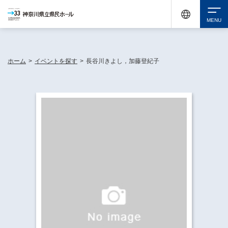
神奈川県民ホールは休館中においても、県内33市町村で多彩な芸術文化を届ける活動
《KANAGAWA 33 ACT》を展開し、地域に身近な感動を広げています。
検索
ホーム
>
イベントを探す
>
長谷川きよし，加藤登紀子
チケット購入
イベントを探す
・ イベント一覧
休館中の県民ホールについて
・ イベントカレンダー
・ 施設概要
神奈川県立県民ホールSNS