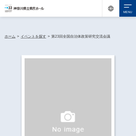
神奈川県民ホールは休館中においても、県内33市町村で多彩な芸術文化を届ける活動
《KANAGAWA 33 ACT》を展開し、地域に身近な感動を広げています。
検索
ホーム
>
イベントを探す
>
第23回全国自治体政策研究交流会議
チケット購入
イベントを探す
・ イベント一覧
休館中の県民ホールについて
・ イベントカレンダー
・ 施設概要
神奈川県立県民ホールSNS