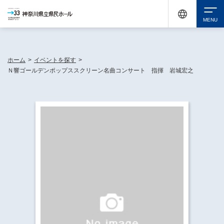
神奈川県民ホールは休館中においても、県内33市町村で多彩な芸術文化を届ける活動
《KANAGAWA 33 ACT》を展開し、地域に身近な感動を広げています。
検索
ホーム
>
イベントを探す
>
Ｎ響ゴールデンポップススクリーン名曲コンサート 指揮 岩城宏之
チケット購入
イベントを探す
・ イベント一覧
休館中の県民ホールについて
・ イベントカレンダー
・ 施設概要
神奈川県立県民ホールSNS