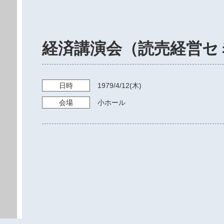
経済講演会（読売経営セ
日時
1979/4/12
(木)
会場
小ホール